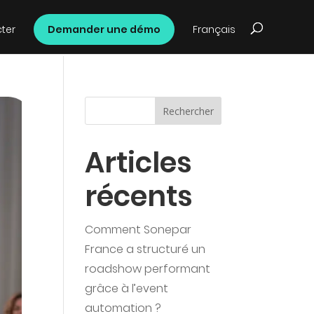
ter
Demander une démo
Français
Rechercher
Articles
récents
Comment Sonepar
France a structuré un
roadshow performant
grâce à l’event
automation ?