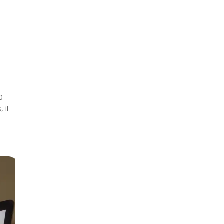
0
 il