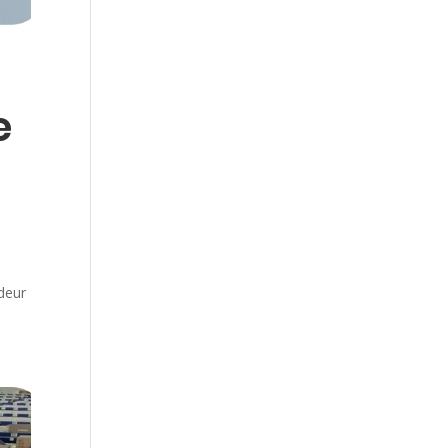
e
deur