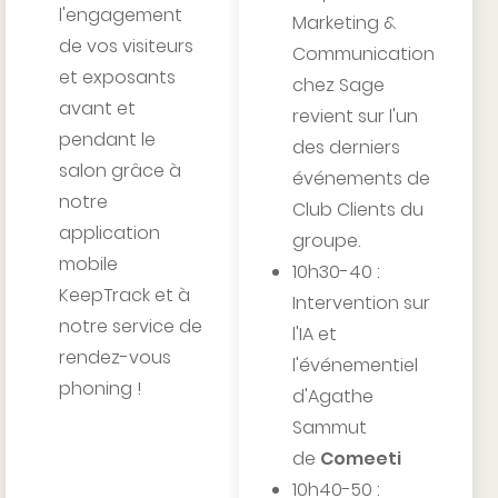
l'engagement
Marketing &
de vos visiteurs
Communication
et exposants
chez Sage
avant et
revient sur l'un
pendant le
des derniers
salon grâce à
événements de
notre
Club Clients du
application
groupe.
mobile
10h30-40 :
KeepTrack et à
Intervention sur
notre service de
l'IA et
rendez-vous
l'événementiel
phoning !
d'Agathe
Sammut
de
Comeeti
10h40-50 :