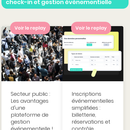
check-in et gestion événementielle
Voir le replay
Voir le replay
Secteur public :
Inscriptions
Les avantages
événementielles
d’une
simplifiées :
plateforme de
billetterie,
gestion
réservations et
événementielle !
contrôle