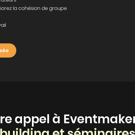
́liorez la cohésion de groupe
ail
isée
aire appel à Eventmake
building et séminaire