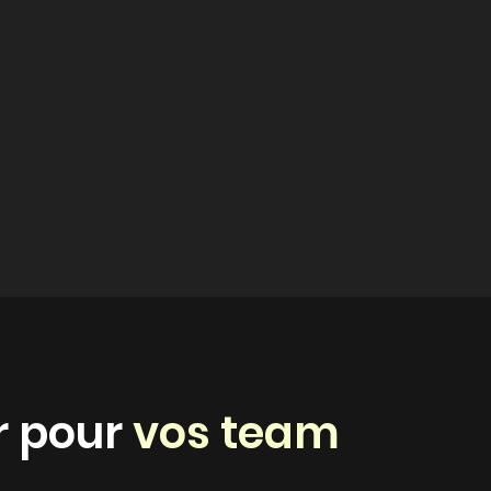
r pour
vos team
s