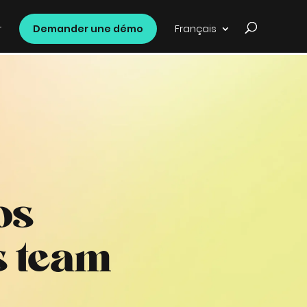
r
Demander une démo
Français
os
s team