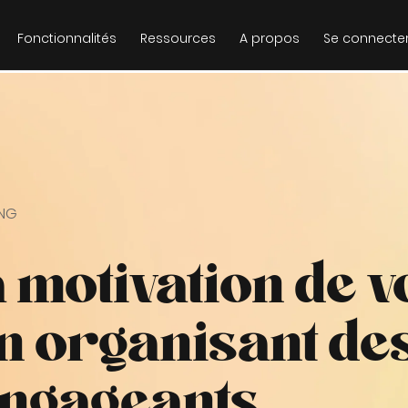
Fonctionnalités
Ressources
A propos
Se connecte
ING
a motivation de v
n organisant de
engageants