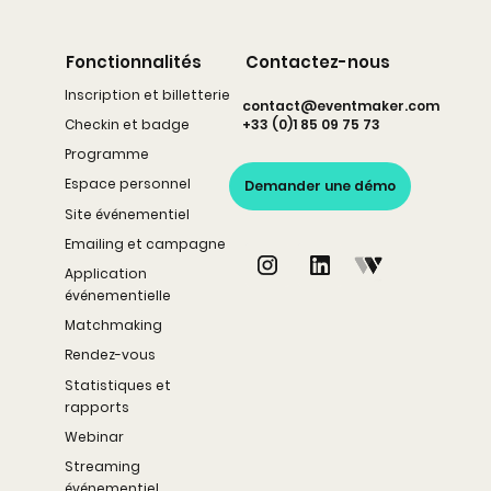
Fonctionnalités
Contactez-nous
Inscription et billetterie
contact@eventmaker.com
Checkin et badge
+33 (0)1 85 09 75 73
Programme
Espace personnel
Demander une démo
Site événementiel
Emailing et campagne
Application
événementielle
Matchmaking
Rendez-vous
Statistiques et
rapports
Webinar
Streaming
événementiel