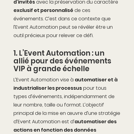
d’invités
avec la préservation du caractère
exclusif et personnalisé
de ces
événements. C’est dans ce contexte que
l’
E
vent
A
utomation
peut se
rév
é
le
r
être un
outil précieux pour relever ce défi.
1.
L’
E
vent
A
utomation : un
allié pour des événements
VIP à grande échelle
L’Event Automation vise à
automatiser et à
industrialiser les processus
pour tous
types d’événements, indépendamment de
leur nombre, taille ou format. L’objectif
principal de la mise en œuvre d’une stratégie
d’Event Automation est d’
automatiser des
actions en fonction des données