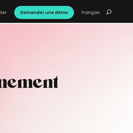
ter
Demander une démo
Français
énement