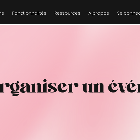
ns
Fonctionnalités
Ressources
A propos
Se connec
rganiser un év