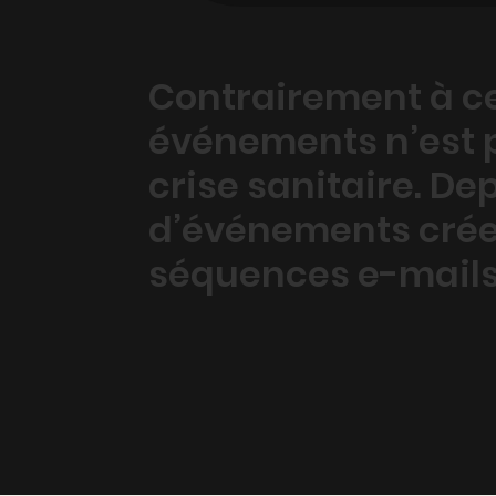
Contrairement à ce 
événements n’est 
crise sanitaire. De
d’événements crée
séquences e-mails o