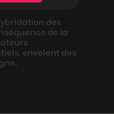
hybridation des
onséquence
de la
sateurs
iels, envoient des
igne.