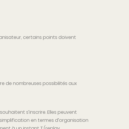
isateur, certains points doivent
ffre de nombreuses possibilités aux
uhaitent s’inscrire. Elles peuvent
 simplification en termes d’organisation
ement à un instant T (replay