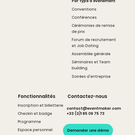
Par type d'événement
Conventions
Conférences
Cérémonies de remise
de prix
Forum de recrutement
et Job Dating
Assemblée générale
Séminaires et Team
building
Soirées d'entreprise
Fonctionnalités
Contactez-nous
Inscription et billetterie
contact@eventmaker.com
Checkin et badge
+33 (0)1 85 09 75 73
Programme
Espace personnel
Demander une démo