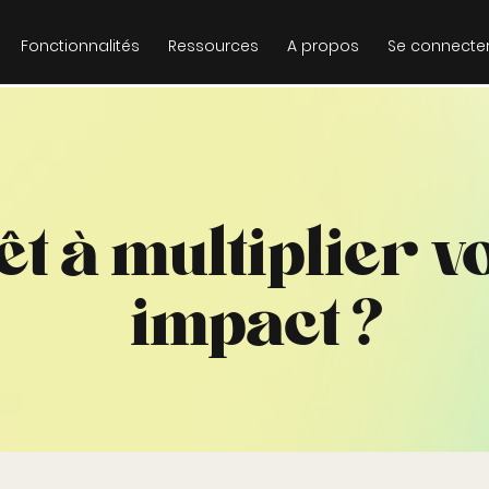
Fonctionnalités
Ressources
A propos
Se connecte
êt à multiplier v
impact ?