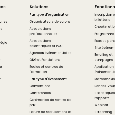
ces
Solutions
Fonctionn
Par type d'organisation
Inscription e
billetterie
ories
Organisateurs de salons
Checkin et 
cs
Associations
professionnelles
Programme
Associations
Espace pers
tégie
scientifiques et PCO
Site événem
Agences événementielles
Emailing et
r
ONG et Fondations
campagne
ur
Écoles et centres de
Application
formation
événementie
r
Par type d'événement
Matchmaki
Conventions
Rendez-vou
Conférences
Statistiques
rapports
Cérémonies de remise de
prix
Webinar
Forum de recrutement et
Streaming