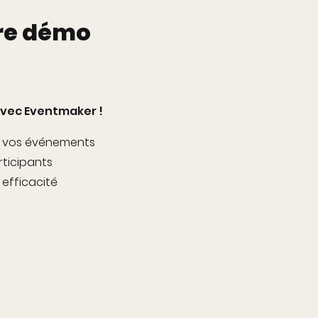
re démo
vec Eventmaker !
e vos événements
rticipants
 efficacité