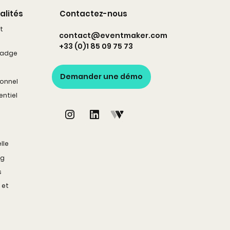
alités
Contactez-nous
t
contact@eventmaker.com
+33 (0)1 85 09 75 73
badge
Demander une démo
onnel
entiel
lle
ng
s
 et